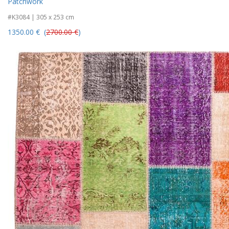
Patchwork
#K3084 | 305 x 253 cm
1350.00 € (
2700.00 €
)