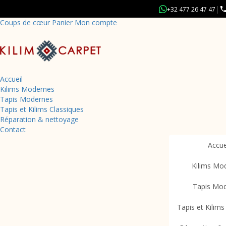
|
+32 477 26 47 47
Coups de cœur
Panier
Mon compte
Accueil
Kilims Modernes
Tapis Modernes
Tapis et Kilims Classiques
Réparation & nettoyage
Contact
Accue
Kilims Mo
Tapis Mo
Notre collection
Tapis et Kilims