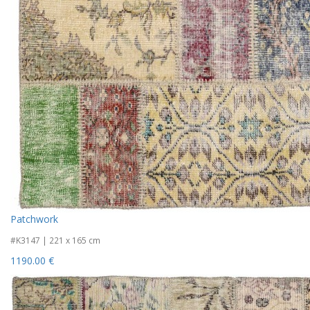
Patchwork
#K3147 | 221 x 165 cm
1190.00 €