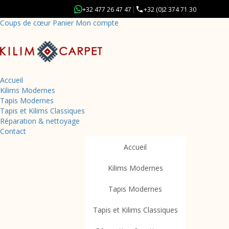
|
+32 477 26 47 47
+32 (0)2 374 71 30
Coups de cœur
Panier
Mon compte
Accueil
Kilims Modernes
Tapis Modernes
Tapis et Kilims Classiques
Réparation & nettoyage
Retour à la boutique
Contact
Accueil
Produits
Patchwork
Accueil
Kilims Modernes
Tapis Modernes
Tapis et Kilims Classiques