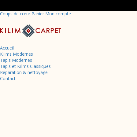
Coups de cœur
Panier
Mon compte
Accueil
Kilims Modernes
Tapis Modernes
Tapis et Kilims Classiques
Réparation & nettoyage
Retour à la boutique
Contact
Accueil
Produits
Tapis Moderne