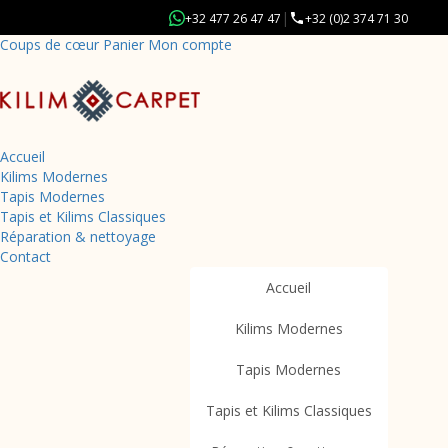
|
+32 477 26 47 47
+32 (0)2 374 71 30
Coups de cœur
Panier
Mon compte
Accueil
Kilims Modernes
Tapis Modernes
Tapis et Kilims Classiques
Réparation & nettoyage
Retour à la boutique
Contact
Accueil
Produits
Patchwork
Accueil
Kilims Modernes
Tapis Modernes
Tapis et Kilims Classiques